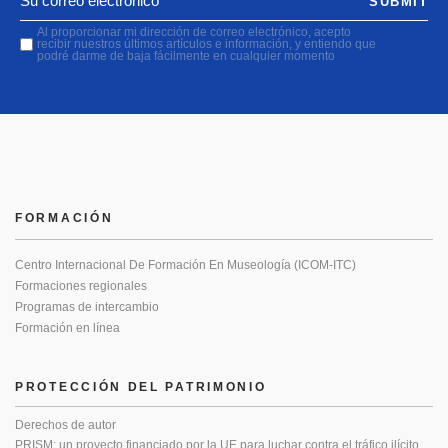
SUBMIT
Al proporcionar mi dirección de correo electrónico, acepto
recibir nuestros últimos artículos e información, y entiendo que
podré darme de baja fácilmente en cualquier momento
FORMACIÓN
Centro Internacional De Formación En Museología (ICOM-ITC)
Formaciones regionales
Programas de intercambio
Formación en línea
PROTECCIÓN DEL PATRIMONIO
Derechos de autor
PRISM: un proyecto financiado por la UE para luchar contra el tráfico ilícito