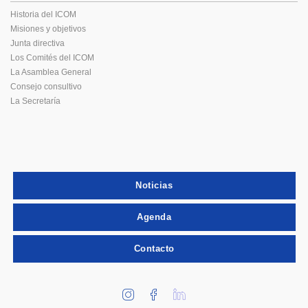
Historia del ICOM
Misiones y objetivos
Junta directiva
Los Comités del ICOM
La Asamblea General
Consejo consultivo
La Secretaría
Noticias
Agenda
Contacto