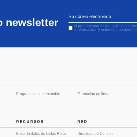
o newsletter
Al proporcionar mi dirección de correo 
e información, y entiendo que podré 
Programas de intercambio
Formación en línea
RECURSOS
RED
Base de datos de Listas Rojas
Directorio de Comités