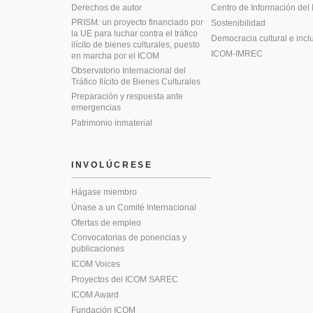
Derechos de autor
Centro de Información del
PRISM: un proyecto financiado por
Sostenibilidad
la UE para luchar contra el tráfico
Democracia cultural e incl
ilícito de bienes culturales, puesto
ICOM-IMREC
en marcha por el ICOM
Observatorio Internacional del
Tráfico Ilícito de Bienes Culturales
Preparación y respuesta ante
emergencias
Patrimonio inmaterial
INVOLÚCRESE
Hágase miembro
Únase a un Comité Internacional
Ofertas de empleo
Convocatorias de ponencias y
publicaciones
ICOM Voices
Proyectos del ICOM SAREC
ICOM Award
Fundación ICOM