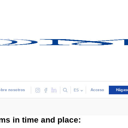
bre nosotros
Acceso
Hágas
ES
s in time and place: