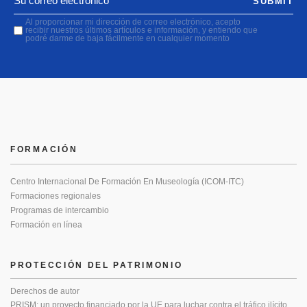
SUBMIT
Al proporcionar mi dirección de correo electrónico, acepto
recibir nuestros últimos artículos e información, y entiendo que
podré darme de baja fácilmente en cualquier momento
FORMACIÓN
Centro Internacional De Formación En Museología (ICOM-ITC)
Formaciones regionales
Programas de intercambio
Formación en línea
PROTECCIÓN DEL PATRIMONIO
Derechos de autor
PRISM: un proyecto financiado por la UE para luchar contra el tráfico ilícito