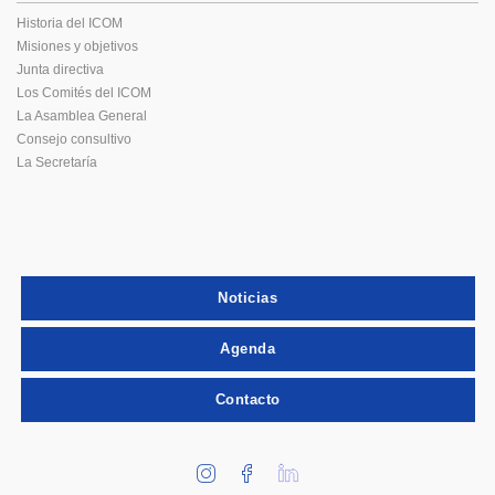
Historia del ICOM
Misiones y objetivos
Junta directiva
Los Comités del ICOM
La Asamblea General
Consejo consultivo
La Secretaría
Noticias
Agenda
Contacto