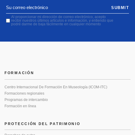
SUBMIT
Al proporcionar mi dirección de correo electrónico, acepto
recibir nuestros últimos artículos e información, y entiendo que
podré darme de baja fácilmente en cualquier momento
FORMACIÓN
Centro Internacional De Formación En Museología (ICOM-ITC)
Formaciones regionales
Programas de intercambio
Formación en línea
PROTECCIÓN DEL PATRIMONIO