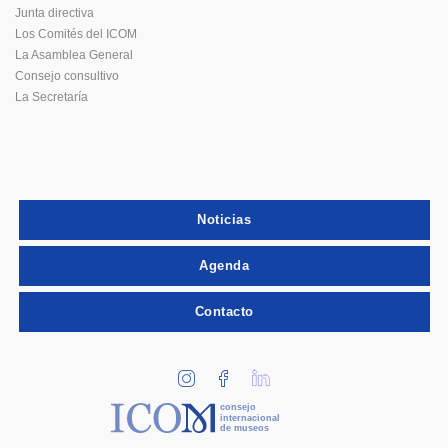
Junta directiva
Los Comités del ICOM
La Asamblea General
Consejo consultivo
La Secretaría
Noticias
Agenda
Contacto
consejo
internacional
de museos