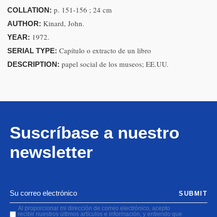
p. 151-156 ; 24 cm
COLLATION:
Kinard, John.
AUTHOR:
1972.
YEAR:
Capítulo o extracto de un libro
SERIAL TYPE:
papel social de los museos; EE.UU.
DESCRIPTION:
Suscríbase a nuestro
newsletter
SUBMIT
Al proporcionar mi dirección de correo electrónico, acepto
recibir nuestros últimos artículos e información, y entiendo que