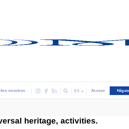
bre nosotros
Acceso
Hágas
ES
sal heritage, activities.