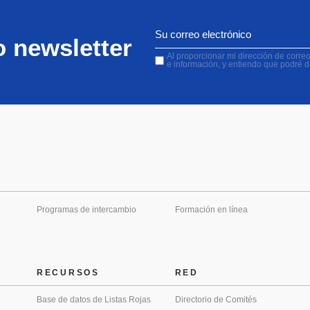
o newsletter
Al proporcionar mi dirección de correo 
e información, y entiendo que podré 
Programas de intercambio
Formación en línea
RECURSOS
RED
Base de datos de Listas Rojas
Directorio de Comités