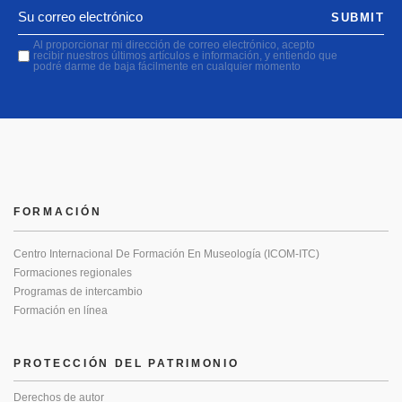
SUBMIT
Al proporcionar mi dirección de correo electrónico, acepto
recibir nuestros últimos artículos e información, y entiendo que
podré darme de baja fácilmente en cualquier momento
FORMACIÓN
Centro Internacional De Formación En Museología (ICOM-ITC)
Formaciones regionales
Programas de intercambio
Formación en línea
PROTECCIÓN DEL PATRIMONIO
Derechos de autor