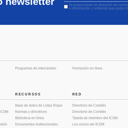
o newsletter
Al proporcionar mi dirección de correo 
e información, y entiendo que podré 
Programas de intercambio
Formación en línea
RECURSOS
RED
Base de datos de Listas Rojas
Directorio de Comités
 ICOM
Normas y directrices
Directorio de Comités
Biblioteca en línea
Tarjeta de miembro del ICOM
usión
Documentos institucionales
Los socios del ICOM