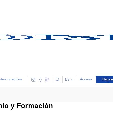
bre nosotros
Acceso
Hágas
ES
nio y Formación