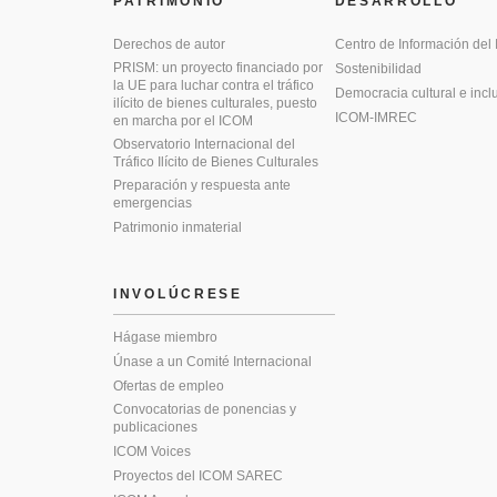
PATRIMONIO
DESARROLLO
Derechos de autor
Centro de Información del
PRISM: un proyecto financiado por
Sostenibilidad
la UE para luchar contra el tráfico
Democracia cultural e incl
ilícito de bienes culturales, puesto
ICOM-IMREC
en marcha por el ICOM
Observatorio Internacional del
Tráfico Ilícito de Bienes Culturales
Preparación y respuesta ante
emergencias
Patrimonio inmaterial
INVOLÚCRESE
Hágase miembro
Únase a un Comité Internacional
Ofertas de empleo
Convocatorias de ponencias y
publicaciones
ICOM Voices
Proyectos del ICOM SAREC