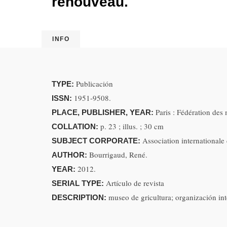
renouveau.
INFO
Publicación
TYPE:
1951-9508.
ISSN:
Paris : Fédération des
PLACE, PUBLISHER, YEAR:
p. 23 ; illus. ; 30 cm
COLLATION:
Association international
SUBJECT CORPORATE:
Bourrigaud, René.
AUTHOR:
2012.
YEAR:
Artículo de revista
SERIAL TYPE:
museo de gricultura; organización int
DESCRIPTION: