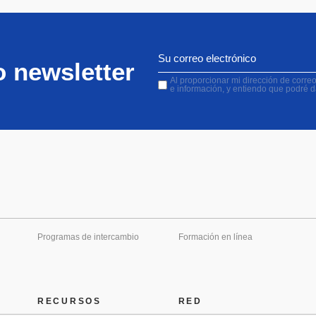
o newsletter
Al proporcionar mi dirección de correo 
e información, y entiendo que podré 
Programas de intercambio
Formación en línea
RECURSOS
RED