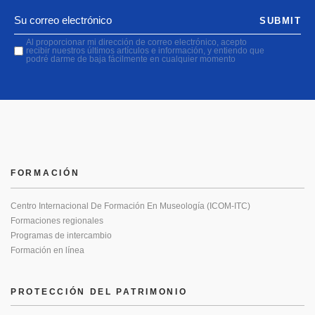
SUBMIT
Al proporcionar mi dirección de correo electrónico, acepto
recibir nuestros últimos artículos e información, y entiendo que
podré darme de baja fácilmente en cualquier momento
FORMACIÓN
Centro Internacional De Formación En Museología (ICOM-ITC)
Formaciones regionales
Programas de intercambio
Formación en línea
PROTECCIÓN DEL PATRIMONIO