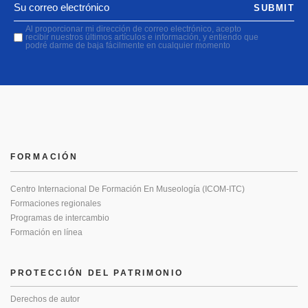
SUBMIT
Al proporcionar mi dirección de correo electrónico, acepto
recibir nuestros últimos artículos e información, y entiendo que
podré darme de baja fácilmente en cualquier momento
FORMACIÓN
Centro Internacional De Formación En Museología (ICOM-ITC)
Formaciones regionales
Programas de intercambio
Formación en línea
PROTECCIÓN DEL PATRIMONIO
Derechos de autor