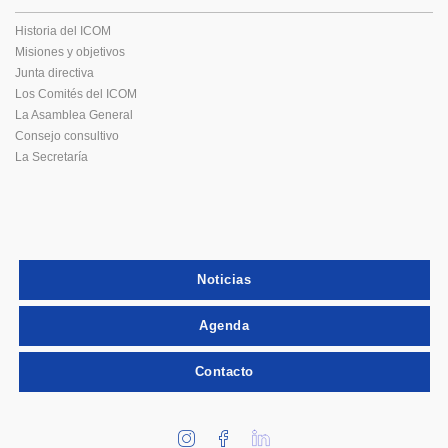
Historia del ICOM
Misiones y objetivos
Junta directiva
Los Comités del ICOM
La Asamblea General
Consejo consultivo
La Secretaría
Noticias
Agenda
Contacto