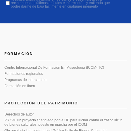
recibir nuestros últimos artículos e información, y entiendo que
podré darme de baja fácilmente en cualquier momento
FORMACIÓN
Centro Internacional De Formación En Museología (ICOM-ITC)
Formaciones regionales
Programas de intercambio
Formación en línea
PROTECCIÓN DEL PATRIMONIO
Derechos de autor
PRISM: un proyecto financiado por la UE para luchar contra el tráfico ilícito
de bienes culturales, puesto en marcha por el ICOM
Observatorio Internacional del Tráfico Ilícito de Bienes Culturales