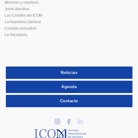
Misiones y objetivos
Junta directiva
Los Comités del ICOM
La Asamblea General
Consejo consultivo
La Secretaría
Noticias
Agenda
Contacto
consejo
internacional
de museos