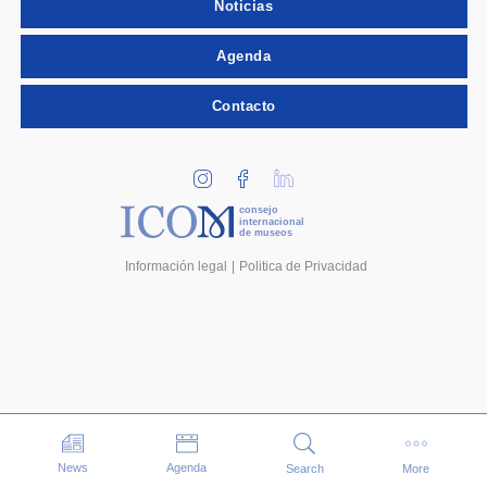
Noticias
Agenda
Contacto
consejo
internacional
de museos
Información legal
Politica de Privacidad
Eventos
News
Agenda
Search
More