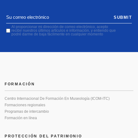
SUBMIT
Al proporcionar mi dirección de correo electrónico, acepto
recibir nuestros últimos artículos e información, y entiendo que
podré darme de baja fácilmente en cualquier momento
FORMACIÓN
Centro Internacional De Formación En Museología (ICOM-ITC)
Formaciones regionales
Programas de intercambio
Formación en línea
PROTECCIÓN DEL PATRIMONIO