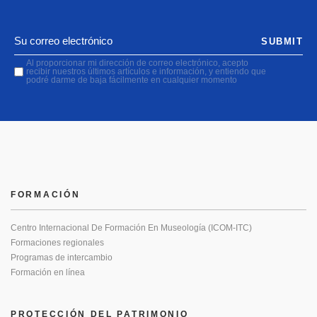
SUBMIT
Al proporcionar mi dirección de correo electrónico, acepto
recibir nuestros últimos artículos e información, y entiendo que
podré darme de baja fácilmente en cualquier momento
FORMACIÓN
Centro Internacional De Formación En Museología (ICOM-ITC)
Formaciones regionales
Programas de intercambio
Formación en línea
PROTECCIÓN DEL PATRIMONIO