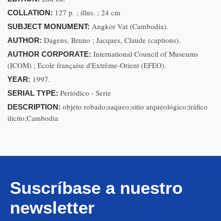
127 p. ; illus. ; 24 cm
COLLATION:
Angkor Vat (Cambodia).
SUBJECT MONUMENT:
Dagens, Bruno ; Jacques, Claude (captions).
AUTHOR:
International Council of Museums
AUTHOR CORPORATE:
(ICOM) ; Ecole française d'Extrême-Orient (EFEO).
1997.
YEAR:
Periódico - Serie
SERIAL TYPE:
objeto robado;saqueo;sitio arqueológico;tráfico
DESCRIPTION:
ilícito;Cambodia
Suscríbase a nuestro
newsletter