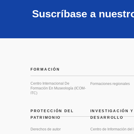
Suscríbase a nuestr
FORMACIÓN
Centro Internacional De
Formaciones regionales
Formación En Museología (ICOM-
ITC)
PROTECCIÓN DEL
INVESTIGACIÓN Y
PATRIMONIO
DESARROLLO
Derechos de autor
Centro de Información del