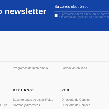
o newsletter
Al proporcionar mi dirección de correo 
e información, y entiendo que podré 
Programas de intercambio
Formación en línea
RECURSOS
RED
Base de datos de Listas Rojas
Directorio de Comités
 ICOM
Normas y directrices
Directorio de Comités