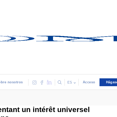
bre nosotros
Acceso
Hágas
ES
ntant un intérêt universel