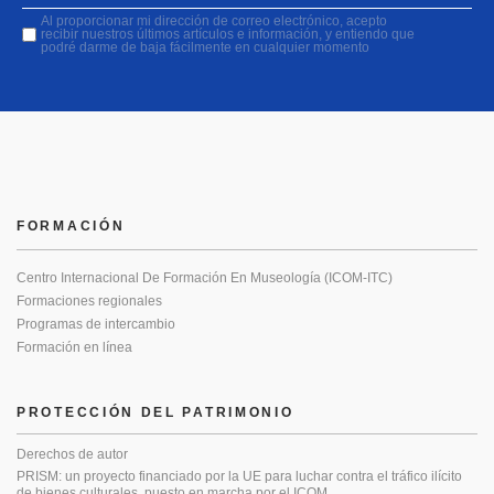
Al proporcionar mi dirección de correo electrónico, acepto
recibir nuestros últimos artículos e información, y entiendo que
podré darme de baja fácilmente en cualquier momento
FORMACIÓN
Centro Internacional De Formación En Museología (ICOM-ITC)
Formaciones regionales
Programas de intercambio
Formación en línea
PROTECCIÓN DEL PATRIMONIO
Derechos de autor
PRISM: un proyecto financiado por la UE para luchar contra el tráfico ilícito
de bienes culturales, puesto en marcha por el ICOM