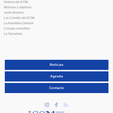
Historia del ICOM
Misiones y objetivos
Junta directiva
Los Comités del ICOM
La Asamblea General
Consejo consultivo
La Secretaría
Noticias
Agenda
Contacto
consejo