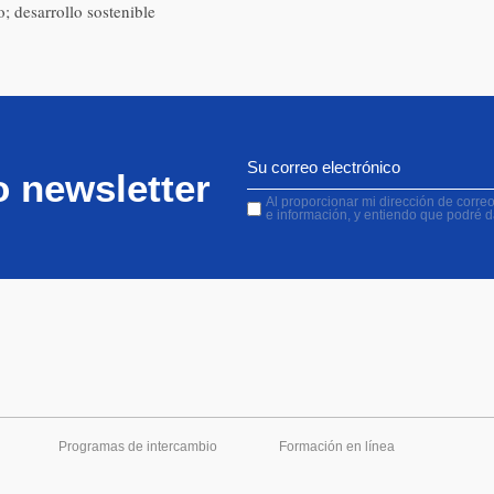
o; desarrollo sostenible
o newsletter
Al proporcionar mi dirección de correo 
e información, y entiendo que podré 
Programas de intercambio
Formación en línea