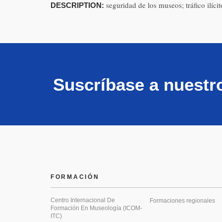
seguridad de los museos; tráfico ilícit
DESCRIPTION:
Suscríbase a nuestr
FORMACIÓN
Centro Internacional De
Formaciones regionales
Formación En Museología (ICOM-
ITC)