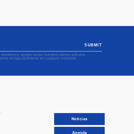
SUBMIT
electrónico, acepto recibir nuestros últimos artículos
darme de baja fácilmente en cualquier momento
Noticias
Agenda