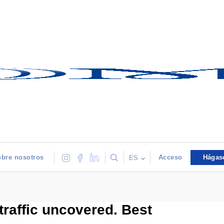
bre nosotros
Acceso
Hágas
ES
 traffic uncovered. Best