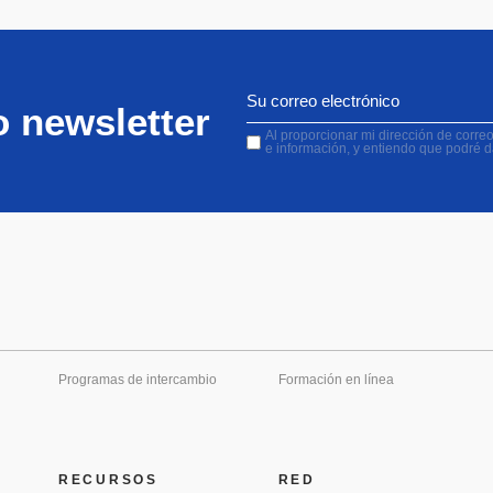
o newsletter
Al proporcionar mi dirección de correo 
e información, y entiendo que podré 
Programas de intercambio
Formación en línea
RECURSOS
RED