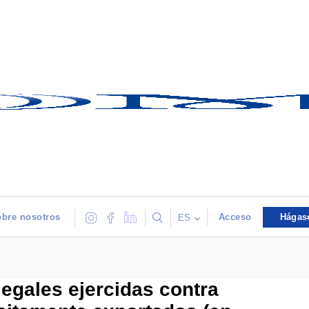
bre nosotros
Acceso
Hágas
ES
legales ejercidas contra