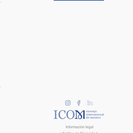
consejo
internacional
de museos
Información legal