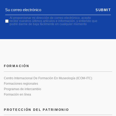
SUBMIT
Al proporcionar mi dirección de correo electrónico, acepto
recibir nuestros últimos artículos e información, y entiendo que
podré darme de baja fácilmente en cualquier momento
FORMACIÓN
Centro Internacional De Formación En Museología (ICOM-ITC)
Formaciones regionales
Programas de intercambio
Formación en línea
PROTECCIÓN DEL PATRIMONIO