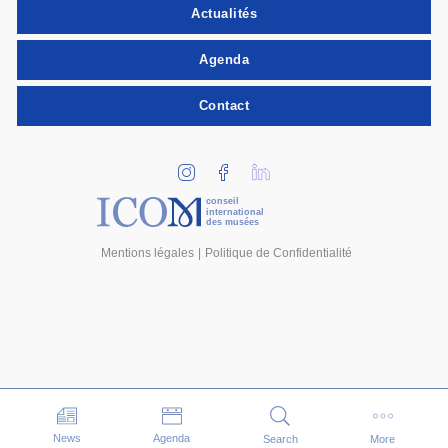
Actualités
Agenda
Contact
conseil
international
des musées
Mentions légales
Politique de Confidentialité
Evénements
News
Agenda
Search
More