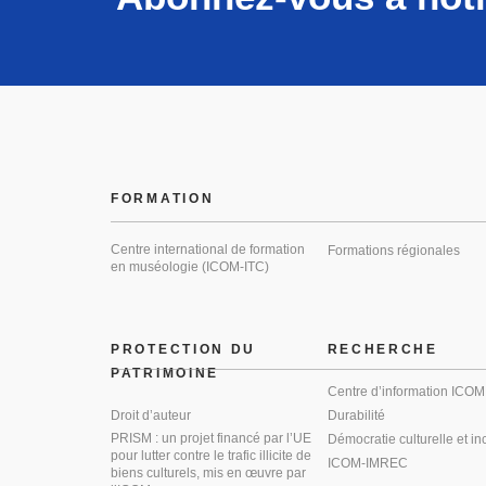
FORMATION
Centre international de formation
Formations régionales
en muséologie (ICOM-ITC)
PROTECTION DU
RECHERCHE
PATRIMOINE
Centre d’information ICOM
Droit d’auteur
Durabilité
PRISM : un projet financé par l’UE
Démocratie culturelle et in
pour lutter contre le trafic illicite de
ICOM-IMREC
biens culturels, mis en œuvre par