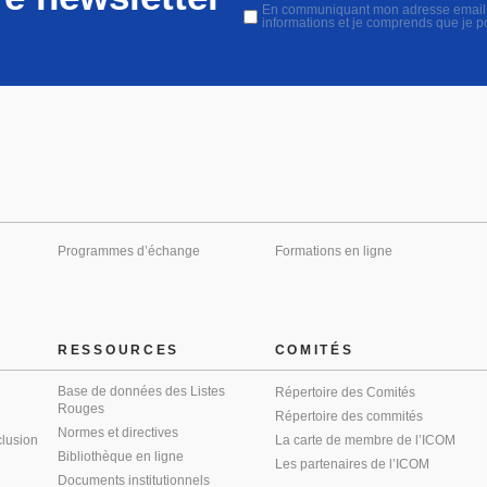
En communiquant mon adresse email, j'
informations et je comprends que je 
Programmes d’échange
Formations en ligne
RESSOURCES
COMITÉS
Base de données des Listes
Répertoire des Comités
Rouges
Répertoire des commités
Normes et directives
clusion
La carte de membre de l’ICOM
Bibliothèque en ligne
Les partenaires de l’ICOM
Documents institutionnels