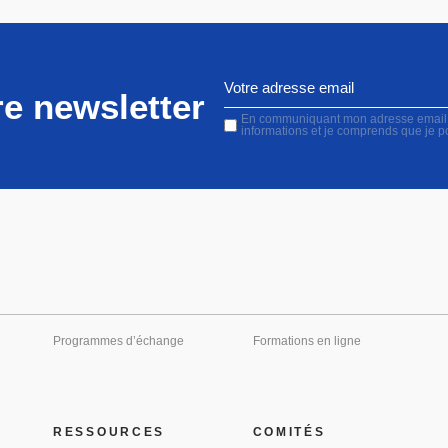
e newsletter
En communiquant mon adresse email, j'
informations et je comprends que je 
Programmes d’échange
Formations en ligne
RESSOURCES
COMITÉS