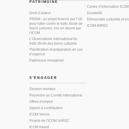
PATRIMOINE
Centre d’information ICOM
Droit d’auteur
Durabilité
PRISM : un projet financé par l’UE
Démocratie culturelle et in
pour lutter contre le trafic illicite de
ICOM-IMREC
biens culturels, mis en œuvre par
l’ICOM
L’Observatoire international du
trafic illicite des biens culturels
Planification et préparation en cas
d’urgence
Patrimoine immatériel
S’ENGAGER
Devenir membre
Rejoindre un Comité international
Offres d’emploi
Appels à contribution
ICOM Voices
Projets de l’ICOM SAREC
ICOM Award