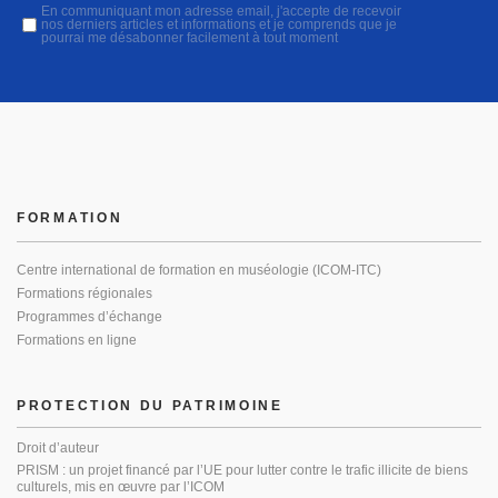
En communiquant mon adresse email, j'accepte de recevoir
nos derniers articles et informations et je comprends que je
pourrai me désabonner facilement à tout moment
FORMATION
Centre international de formation en muséologie (ICOM-ITC)
Formations régionales
Programmes d’échange
Formations en ligne
PROTECTION DU PATRIMOINE
Droit d’auteur
PRISM : un projet financé par l’UE pour lutter contre le trafic illicite de biens
culturels, mis en œuvre par l’ICOM