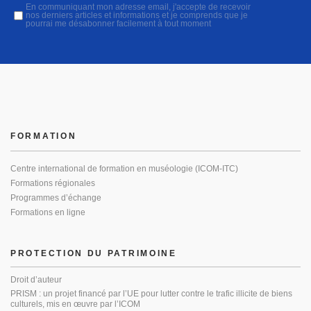
En communiquant mon adresse email, j'accepte de recevoir
nos derniers articles et informations et je comprends que je
pourrai me désabonner facilement à tout moment
FORMATION
Centre international de formation en muséologie (ICOM-ITC)
Formations régionales
Programmes d’échange
Formations en ligne
PROTECTION DU PATRIMOINE
Droit d’auteur
PRISM : un projet financé par l’UE pour lutter contre le trafic illicite de biens
culturels, mis en œuvre par l’ICOM