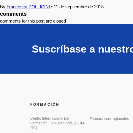
By
Francesca POLLICINI
•
11 de septiembre de 2018
comments
comments for this post are closed
Suscríbase a nuestr
FORMACIÓN
Centro Internacional De
Formaciones regionales
Formación En Museología (ICOM-
ITC)