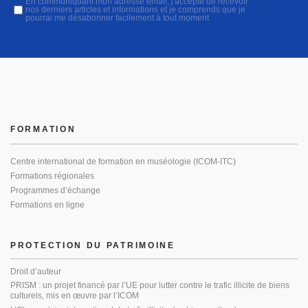
En communiquant mon adresse email, j'accepte de recevoir
nos derniers articles et informations et je comprends que je
pourrai me désabonner facilement à tout moment
FORMATION
Centre international de formation en muséologie (ICOM-ITC)
Formations régionales
Programmes d’échange
Formations en ligne
PROTECTION DU PATRIMOINE
Droit d’auteur
PRISM : un projet financé par l’UE pour lutter contre le trafic illicite de biens
culturels, mis en œuvre par l’ICOM