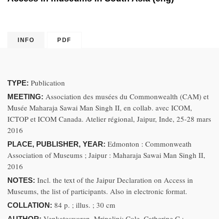
INFO
PDF
Publication
TYPE:
Association des musées du Commonwealth (CAM) et
MEETING:
Musée Maharaja Sawai Man Singh II, en collab. avec ICOM,
ICTOP et ICOM Canada. Atelier régional, Jaipur, Inde, 25-28 mars
2016
Edmonton : Commonweath
PLACE, PUBLISHER, YEAR:
Association of Museums ; Jaipur : Maharaja Sawai Man Singh II,
2016
Incl. the text of the Jaipur Declaration on Access in
NOTES:
Museums, the list of participants. Also in electronic format.
84 p. ; illus. ; 30 cm
COLLATION:
Venkateswaren, Mrinalini; Cole, Catherine C.;
AUTHOR: