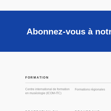
Abonnez-vous à notr
FORMATION
Centre international de formation
Formations régionales
en muséologie (ICOM-ITC)