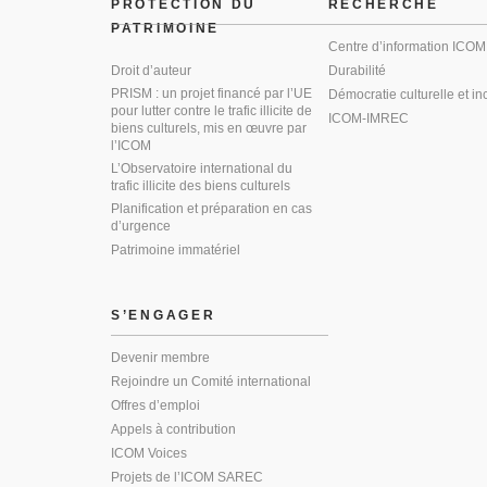
PROTECTION DU
RECHERCHE
PATRIMOINE
Centre d’information ICOM
Droit d’auteur
Durabilité
PRISM : un projet financé par l’UE
Démocratie culturelle et in
pour lutter contre le trafic illicite de
ICOM-IMREC
biens culturels, mis en œuvre par
l’ICOM
L’Observatoire international du
trafic illicite des biens culturels
Planification et préparation en cas
d’urgence
Patrimoine immatériel
S’ENGAGER
Devenir membre
Rejoindre un Comité international
Offres d’emploi
Appels à contribution
ICOM Voices
Projets de l’ICOM SAREC