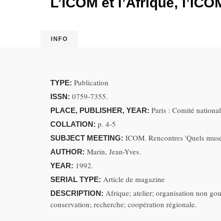
L’ICOM et l’Afrique, l’ICO
INFO
Publication
TYPE:
0759-7355.
ISSN:
Paris : Comité nationa
PLACE, PUBLISHER, YEAR:
p. 4-5
COLLATION:
ICOM. Rencontres 'Quels musée
SUBJECT MEETING:
Marin, Jean-Yves.
AUTHOR:
1992.
YEAR:
Article de magazine
SERIAL TYPE:
Afrique; atelier; organisation non g
DESCRIPTION:
conservation; recherche; coopération régionale.