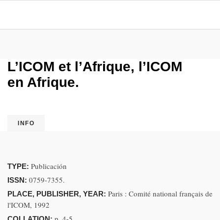
L’ICOM et l’Afrique, l’ICOM
en Afrique.
INFO
Publicación
TYPE:
0759-7355.
ISSN:
Paris : Comité national français de
PLACE, PUBLISHER, YEAR:
l'ICOM, 1992
p. 4-5
COLLATION: