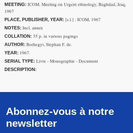
ICOM. Meeting on Urgent ethnology, Baghdad, Iraq,
MEETING:
1967
[s.l.] : ICOM, 1967
PLACE, PUBLISHER, YEAR:
Incl. annex
NOTES:
35 p. in various pagings
COLLATION:
Borhegyi, Stephan F. de.
AUTHOR:
1967.
YEAR:
Livre - Monographie - Document
SERIAL TYPE:
DESCRIPTION:
Abonnez-vous à notre
newsletter