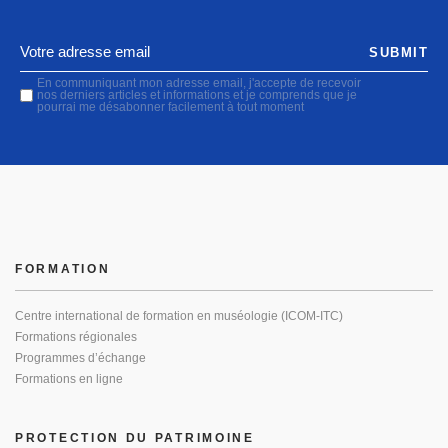
SUBMIT
En communiquant mon adresse email, j'accepte de recevoir
nos derniers articles et informations et je comprends que je
pourrai me désabonner facilement à tout moment
FORMATION
Centre international de formation en muséologie (ICOM-ITC)
Formations régionales
Programmes d’échange
Formations en ligne
PROTECTION DU PATRIMOINE