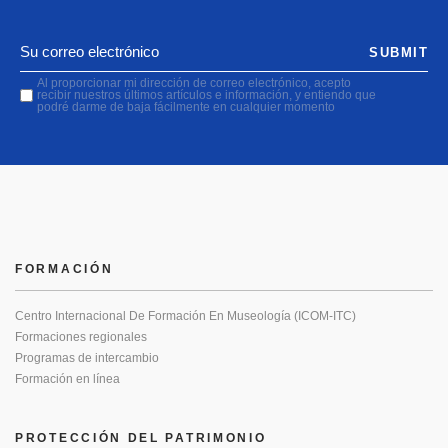
SUBMIT
Al proporcionar mi dirección de correo electrónico, acepto
recibir nuestros últimos artículos e información, y entiendo que
podré darme de baja fácilmente en cualquier momento
FORMACIÓN
Centro Internacional De Formación En Museología (ICOM-ITC)
Formaciones regionales
Programas de intercambio
Formación en línea
PROTECCIÓN DEL PATRIMONIO