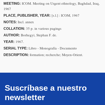
ICOM. Meeting on Urgent ethnology, Baghdad, Iraq,
MEETING:
1967
[s.l.] : ICOM, 1967
PLACE, PUBLISHER, YEAR:
Incl. annex
NOTES:
35 p. in various pagings
COLLATION:
Borhegyi, Stephan F. de.
AUTHOR:
1967.
YEAR:
Libro - Monografía - Documento
SERIAL TYPE:
formation; recherche; Moyen-Orient.
DESCRIPTION:
Suscríbase a nuestro
newsletter