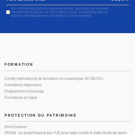
En communiquant mon adresse email, j'accepte de recevoir
nos derniers articles et informations et je comprends que je
pourrai me désabonner facilement à tout moment
FORMATION
Centre international de formation en muséologie (ICOM-ITC)
Formations régionales
Programmes d’échange
Formations en ligne
PROTECTION DU PATRIMOINE
Droit d’auteur
PRISM : un projet financé par l’UE pour lutter contre le trafic illicite de biens