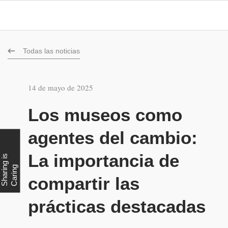
Todas las noticias
14 de mayo de 2025
Los museos como
agentes del cambio:
La importancia de
S
h
a
r
i
g
i
s
C
a
r
i
n
n
g
compartir las
prácticas destacadas