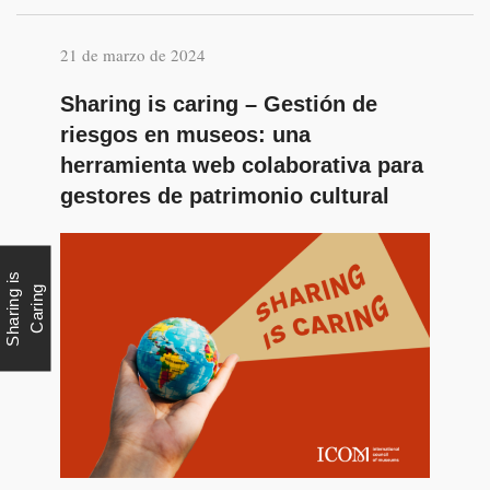
21 de marzo de 2024
Sharing is caring – Gestión de
riesgos en museos: una
herramienta web colaborativa para
gestores de patrimonio cultural
S
h
a
r
i
n
g
i
s
C
a
r
i
n
g