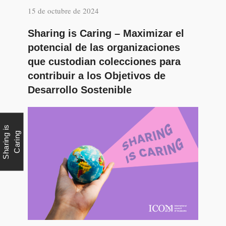
15 de octubre de 2024
Sharing is Caring – Maximizar el
potencial de las organizaciones
que custodian colecciones para
contribuir a los Objetivos de
Desarrollo Sostenible
S
h
a
r
i
n
g
i
s
C
a
r
i
n
g