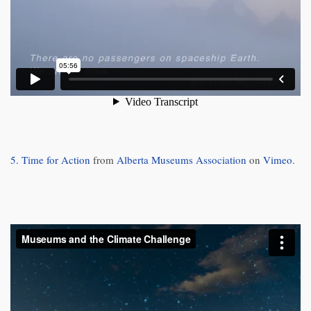
5. Time for Action
from
Alberta Museums Association
on
Vimeo
.