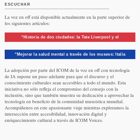
ESCUCHAR
La voz en off está disponible actualmente en la parte superior de
los siguientes artículos:
“Historia de dos ciudades: la Tate Liverpool y el
Guggenheim Helsinki en el ámbito de los museos
“Mejorar la salud mental a través de los museos: Italia
satélite” por Alejandra Linares-Figueruelo
explora el potencial curativo de los espacios
La adopción por parte del ICOM de la voz en off con tecnología
museísticos” por Giulia Mezzalama
de IA supone un paso adelante para que el discurso y el
conocimiento culturales sean accesibles a todo el mundo. Esta
iniciativa no sólo refleja el compromiso del consejo con la
inclusión, sino que también muestra su dedicación a aprovechar la
tecnología en beneficio de la comunidad museística mundial.
Acompáñenos en este apasionante viaje mientras exploramos la
intersección entre accesibilidad, innovación digital y
enriquecimiento cultural a través de ICOM Voices.