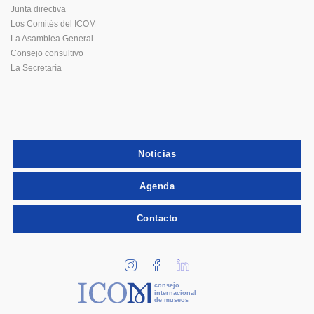
Junta directiva
Los Comités del ICOM
La Asamblea General
Consejo consultivo
La Secretaría
Noticias
Agenda
Contacto
consejo
internacional
de museos