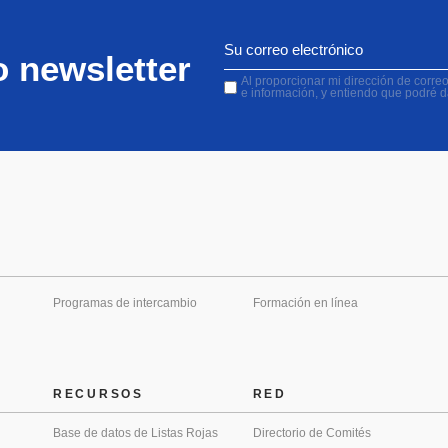
o newsletter
Al proporcionar mi dirección de correo 
e información, y entiendo que podré 
Programas de intercambio
Formación en línea
RECURSOS
RED
Base de datos de Listas Rojas
Directorio de Comités