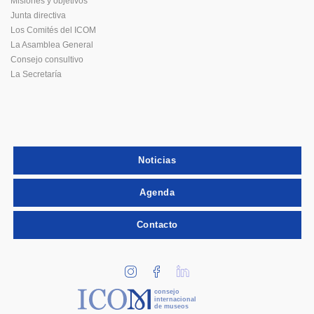
Misiones y objetivos
Junta directiva
Los Comités del ICOM
La Asamblea General
Consejo consultivo
La Secretaría
Noticias
Agenda
Contacto
consejo
internacional
de museos