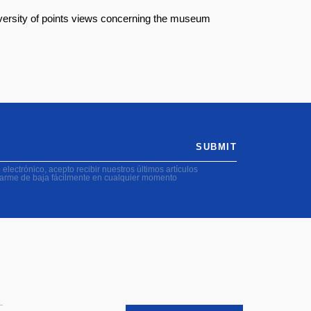
diversity of points views concerning the museum
SUBMIT
electrónico, acepto recibir nuestros últimos artículos
darme de baja fácilmente en cualquier momento