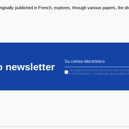
riginally published in French, explores, through various papers, the 
o newsletter
Al proporcionar mi dirección de correo 
e información, y entiendo que podré 