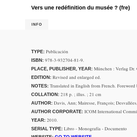
Vers une redéfinition du musée ? (fre)
INFO
Publicación
TYPE:
978-3-932704-81-9.
ISBN:
München : Verlag Dr. 
PLACE, PUBLISHER, YEAR:
Revised and enlarged ed.
EDITION:
Translated in English from French. Foreword b
NOTES:
218 p. ; illus. ; 21 cm
COLLATION:
Davis, Ann; Mairesse, François; Desvallées
AUTHOR:
ICOM International Commi
AUTHOR CORPORATE:
2010.
YEAR:
Libro - Monografía - Documento
SERIAL TYPE:
WEBSITE:
GO TO WEBSITE