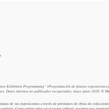
a
Future Exhibition Programming” (Programación de futuras exposiciones).
ones. Datos internos no publicados recuperados, mayo-junio 2020.
© Va
gramas de sus exposiciones a través de préstamos de obras de coleccionis
s sanitaria. Como tantos otros en el sector cultural, nosotros nos atorme