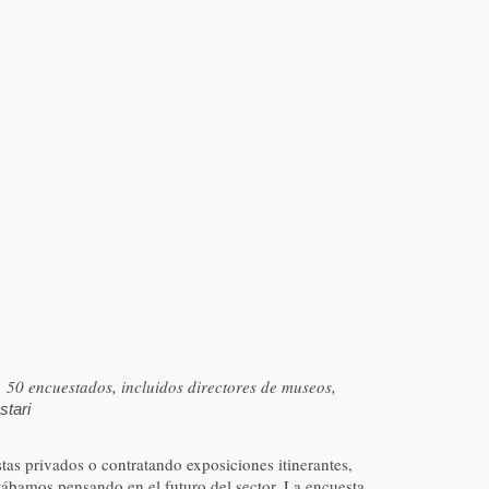
 50 encuestados, incluidos directores de museos,
stari
tas privados o contratando exposiciones itinerantes,
ntábamos pensando en el futuro del sector. La encuesta