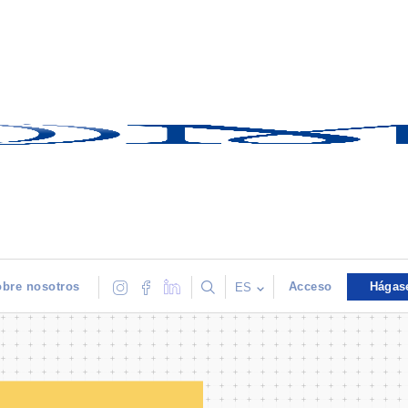
bre nosotros
Acceso
Hágas
ES