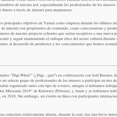
iembros de nuestra red, especialmente los profesionales de los museos 
r dinero a través de internet para mantenerse.
 los principales objetivos de Vastari como empresa durante los últimos
 de internet con propietarios de contenido, como coleccionistas y produ
ioneros de nuestro proyecto (clientes que serían receptivos a una nueva p
rcado y seguir manteniendo el enfoque ético del sector cultural durante 
es al desarrollo de productos y los conocimientos que hemos acumulad
tulados “Digi-What?” (¿Digi…qué?) en colaboración con Joël Kremer, 
un selecto grupo de profesionales de los museos a participar en tres deb
había organizado antes este tipo de eventos, aunque sí habíamos trabaja
Are Museums 2019” de Katowice (Polonia), y Anaïs y yo habíamos traba
en 2018. Sin embargo, un evento en línea con participantes internacio
a estructura relativamente abierta, durante la cual, tras una breve intro