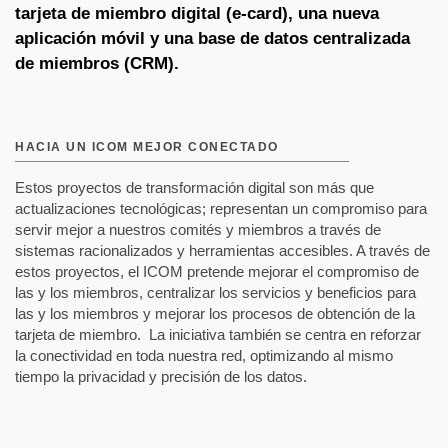
tarjeta
de miembro
digital (e-
card
), una nueva
aplicación móvil y una base de datos centralizada
de miembros (CRM).
HACIA UN ICOM MEJOR CONECTADO
Estos
proyectos
de
transformación
digital son
más
que
actualizaciones
tecnológicas
;
representan
un
compromiso
para
servir
mejor
a
nuestros
comités y
miembros
a
través
de
sistemas
racionalizados
y
herramientas
accesibles
. A
través
de
estos
proyectos
, el ICOM
pretende
mejorar
el
compromiso
de
l
a
s
y los
miembros
,
centralizar
los
servicios
y
beneficios
para
l
as y los
miembros
y
mejorar
los
procesos
de
obtención
de
la
tarjeta
de
miembro
.
La
iniciativa
también
se centra en
reforzar
la
conectividad
en
toda
nuestra
red,
optimizando
al
mismo
tiempo
la
privacidad
y
precisión
de
los
datos
.