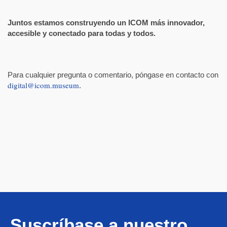
Juntos
estamos
construyendo
un ICOM
más
innovador
,
accesible
y
conectado
para
tod
as
y
tod
os
.
Para cualquier pregunta o comentario, póngase en contacto con
digital@icom.museum
.
Suscríbase a nuestro