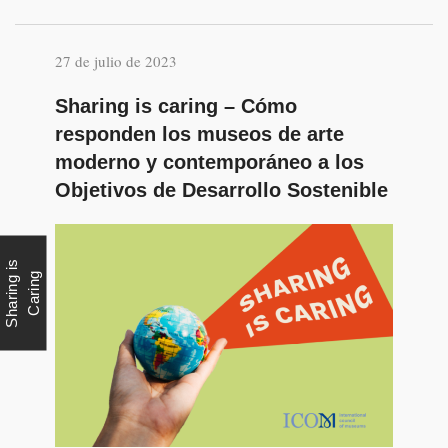
27 de julio de 2023
Sharing is caring – Cómo
responden los museos de arte
moderno y contemporáneo a los
Objetivos de Desarrollo Sostenible
S
h
a
r
i
n
g
i
s
C
a
r
i
n
g