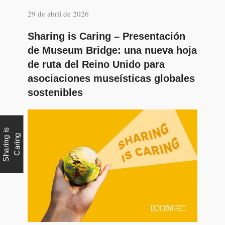
29 de abril de 2026
Sharing is Caring – Presentación
de Museum Bridge: una nueva hoja
de ruta del Reino Unido para
asociaciones museísticas globales
sostenibles
S
h
a
r
i
n
g
i
s
C
a
r
i
n
g