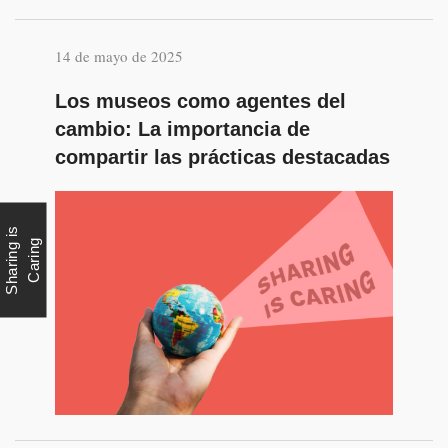
14 de mayo de 2025
Los museos como agentes del
cambio: La importancia de
compartir las prácticas destacadas
S
h
a
r
i
n
g
i
s
C
a
r
i
n
g