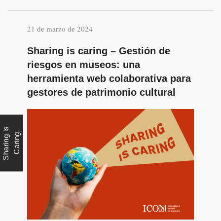
21 de marzo de 2024
Sharing is caring – Gestión de
riesgos en museos: una
herramienta web colaborativa para
gestores de patrimonio cultural
S
h
a
r
i
n
g
i
s
C
a
r
i
n
g