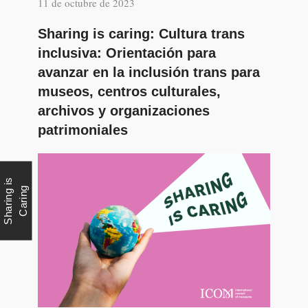
11 de octubre de 2023
Sharing is caring: Cultura trans
inclusiva: Orientación para
avanzar en la inclusión trans para
museos, centros culturales,
archivos y organizaciones
patrimoniales
S
h
a
r
i
n
g
i
s
C
a
r
i
n
g