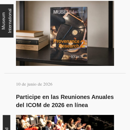
l
M
u
s
e
u
m
I
n
t
e
r
n
a
t
i
o
n
a
10 de junio de 2026
Participe en las Reuniones Anuales
del ICOM de 2026 en línea