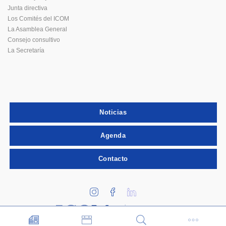
Junta directiva
Los Comités del ICOM
La Asamblea General
Consejo consultivo
La Secretaría
Noticias
Agenda
Contacto
consejo
internacional
de museos