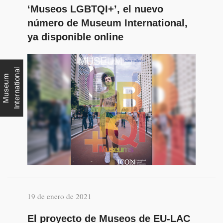
‘Museos LGBTQI+’, el nuevo
número de Museum International,
ya disponible online
l
M
u
s
e
u
m
I
n
t
e
r
n
a
t
i
o
n
a
19 de enero de 2021
El proyecto de Museos de EU-LAC