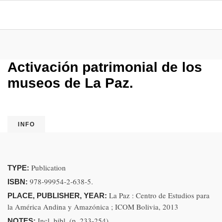
Activación patrimonial de los
museos de La Paz.
INFO
Publication
TYPE:
978-99954-2-638-5.
ISBN:
La Paz : Centro de Estudios para
PLACE, PUBLISHER, YEAR:
la América Andina y Amazónica ; ICOM Bolivia, 2013
Incl. bibl. (p. 233-254)
NOTES: