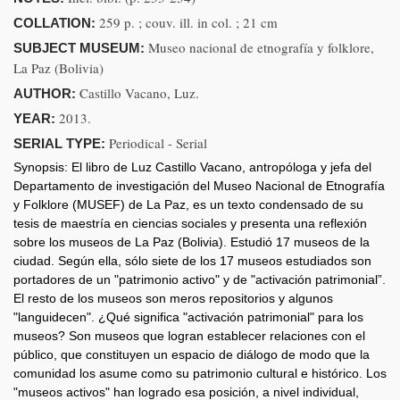
259 p. ; couv. ill. in col. ; 21 cm
COLLATION:
Museo nacional de etnografía y folklore,
SUBJECT MUSEUM:
La Paz (Bolivia)
Castillo Vacano, Luz.
AUTHOR:
2013.
YEAR:
Periodical - Serial
SERIAL TYPE:
Synopsis:
El libro de Luz Castillo Vacano, antropóloga y jefa del
Departamento de investigación del Museo Nacional de Etnografía
y Folklore (MUSEF) de La Paz, es un texto condensado de su
tesis de maestría en ciencias sociales y presenta una reflexión
sobre los museos de La Paz (Bolivia). Estudió 17 museos de la
ciudad. Según ella, sólo siete de los 17 museos estudiados son
portadores de un "patrimonio activo" y de "activación patrimonial”.
El resto de los museos son meros repositorios y algunos
"languidecen". ¿Qué significa "activación patrimonial" para los
museos? Son museos que logran establecer relaciones con el
público, que constituyen un espacio de diálogo de modo que la
comunidad los asume como su patrimonio cultural e histórico. Los
"museos activos" han logrado esa posición, a nivel individual,