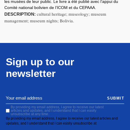
les musées de leur public. Le livre a été publié avec l’appui du
Comité national bolivien de l’ICOM et du CEPAAA.
cultural heritage; museology; museum
DESCRIPTION:
management; museum nights; Bolivia.
Sign up to our
newsletter
SUBMIT
By providing my email address, I agree to receive our latest
articles and updates, and I understand that I can easily
unsubscribe at any time.
By providing my email address, I agree to receive our latest articles and
updates, and I understand that I can easily unsubscribe at