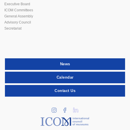
Executive Board
ICOM Committees
General Assembly
Advisory Council
Secretariat
News
Calendar
Contact Us
international
council
of museums