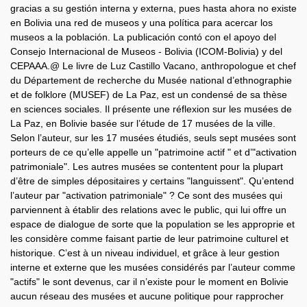
gracias a su gestión interna y externa, pues hasta ahora no existe
en Bolivia una red de museos y una política para acercar los
museos a la población. La publicación contó con el apoyo del
Consejo Internacional de Museos - Bolivia (ICOM-Bolivia) y del
CEPAAA.@ Le livre de Luz Castillo Vacano, anthropologue et chef
du Département de recherche du Musée national d’ethnographie
et de folklore (MUSEF) de La Paz, est un condensé de sa thèse
en sciences sociales. Il présente une réflexion sur les musées de
La Paz, en Bolivie basée sur l’étude de 17 musées de la ville.
Selon l’auteur, sur les 17 musées étudiés, seuls sept musées sont
porteurs de ce qu’elle appelle un "patrimoine actif " et d’"activation
patrimoniale". Les autres musées se contentent pour la plupart
d’être de simples dépositaires y certains "languissent". Qu’entend
l’auteur par "activation patrimoniale" ? Ce sont des musées qui
parviennent à établir des relations avec le public, qui lui offre un
espace de dialogue de sorte que la population se les approprie et
les considère comme faisant partie de leur patrimoine culturel et
historique. C’est à un niveau individuel, et grâce à leur gestion
interne et externe que les musées considérés par l’auteur comme
"actifs" le sont devenus, car il n’existe pour le moment en Bolivie
aucun réseau des musées et aucune politique pour rapprocher